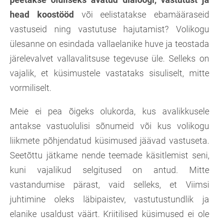
head koostööd
või eelistatakse ebamääraseid
vastuseid ning vastutuse hajutamist? Volikogu
ülesanne on esindada vallaelanike huve ja teostada
järelevalvet vallavalitsuse tegevuse üle. Selleks on
vajalik, et küsimustele vastataks sisuliselt, mitte
vormiliselt.
Meie ei pea õigeks olukorda, kus avalikkusele
antakse vastuolulisi sõnumeid või kus volikogu
liikmete põhjendatud küsimused jäävad vastuseta.
Seetõttu jätkame nende teemade käsitlemist seni,
kuni vajalikud selgitused on antud. Mitte
vastandumise pärast, vaid selleks, et Viimsi
juhtimine oleks läbipaistev, vastutustundlik ja
elanike usaldust väärt. Kriitilised küsimused ei ole