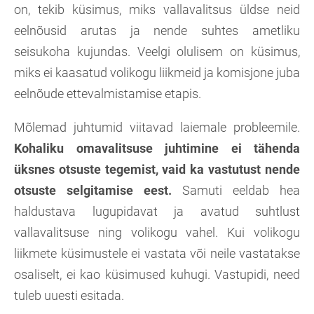
on, tekib küsimus, miks vallavalitsus üldse neid
eelnõusid arutas ja nende suhtes ametliku
seisukoha kujundas. Veelgi olulisem on küsimus,
miks ei kaasatud volikogu liikmeid ja komisjone juba
eelnõude ettevalmistamise etapis.
Mõlemad juhtumid viitavad laiemale probleemile.
Kohaliku omavalitsuse juhtimine ei tähenda
üksnes otsuste tegemist, vaid ka vastutust nende
otsuste selgitamise eest.
Samuti eeldab hea
haldustava lugupidavat ja avatud suhtlust
vallavalitsuse ning volikogu vahel. Kui volikogu
liikmete küsimustele ei vastata või neile vastatakse
osaliselt, ei kao küsimused kuhugi. Vastupidi, need
tuleb uuesti esitada.