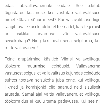
edasi abivallavanemale endale. See tekitab
õigustatud küsimuse: kes vastutab vallavalitsuse
nimel kõlava sõnumi eest? Kui vallavalitsuse liige
räägib avalikkusele olulistel teemadel, kas tegemist
on isikliku arvamuse või vallavalitsuse
seisukohaga? Ning kes peab seda selgitama, kui
mitte vallavanem?
Teine arupärimine käsitleb Viimsi vallavolikogu
töökorra muutmise eelnõusid. Vallavanema
vastusest selgus, et vallavalitsus kujundas eelnõude
suhtes toetava seisukoha juba enne, kui volikogu
liikmed ja komisjonid olid saanud neid sisuliselt
arutada. Samal ajal väitis vallavanem, et volikogu
töökorraldus ei kuulu tema pädevusse. Kui see nii