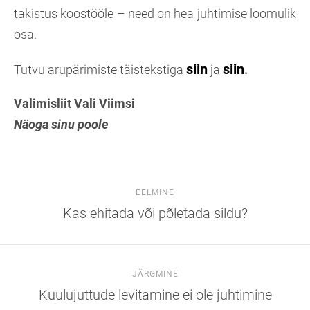
takistus koostööle – need on hea juhtimise loomulik
osa.
siin
siin
Tutvu arupärimiste täistekstiga
ja
.
Valimisliit Vali Viimsi
Näoga sinu poole
EELMINE
Kas ehitada või põletada sildu?
JÄRGMINE
Kuulujuttude levitamine ei ole juhtimine