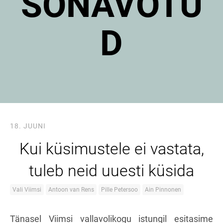
SÕNAVÕTU
D
18. JUUNI
Kui küsimustele ei vastata,
tuleb neid uuesti küsida
Vali Viimsi
Antoon van Rens
Pille Petersoo
Ain Pinnonen
Tänasel Viimsi vallavolikogu istungil esitasime