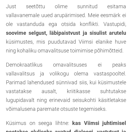
Just seetõttu olime sunnitud esitama
vallavanemale uued arupärimised. Meie eesmärk ei
ole vastanduda ega otsida konflikti. Vastupidi,
soovime selgust, läbipaistvust ja sisulist arutelu
küsimustes, mis puudutavad Viimsi elanike huve
ning kohaliku omavalitsuse toimimise põhimõtteid.
Demokraatlikus omavalitsuses ei peaks
vallavalitsus ja volikogu olema vastaspooltel.
Parimad lahendused sünnivad siis, kui küsimustele
vastatakse ausalt, kriitikasse suhtutakse
lugupidavalt ning erinevaid seisukohti käsitletakse
võimalusena paremate otsuste tegemiseks.
Küsimus on seega lihtne:
kas Viimsi juhtimisel
peetakse oluliseks avatud dialoogi, vastutust ja