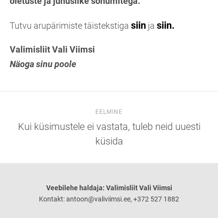
oletuste ja juhuslike sõnumitega.
siin
siin.
Tutvu arupärimiste täistekstiga
ja
Valimisliit Vali Viimsi
Näoga sinu poole
EELMINE
Kui küsimustele ei vastata, tuleb neid uuesti
küsida
Veebilehe haldaja: Valimisliit Vali Viimsi
Kontakt: antoon@valiviimsi.ee, +372 527 1882