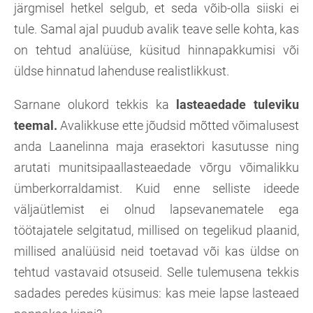
järgmisel hetkel selgub, et seda võib-olla siiski ei
tule. Samal ajal puudub avalik teave selle kohta, kas
on tehtud analüüse, küsitud hinnapakkumisi või
üldse hinnatud lahenduse realistlikkust.
Sarnane olukord tekkis ka
lasteaedade tuleviku
teemal.
Avalikkuse ette jõudsid mõtted võimalusest
anda Laanelinna maja erasektori kasutusse ning
arutati munitsipaallasteaedade võrgu võimalikku
ümberkorraldamist. Kuid enne selliste ideede
väljaütlemist ei olnud lapsevanematele ega
töötajatele selgitatud, millised on tegelikud plaanid,
millised analüüsid neid toetavad või kas üldse on
tehtud vastavaid otsuseid. Selle tulemusena tekkis
sadades peredes küsimus: kas meie lapse lasteaed