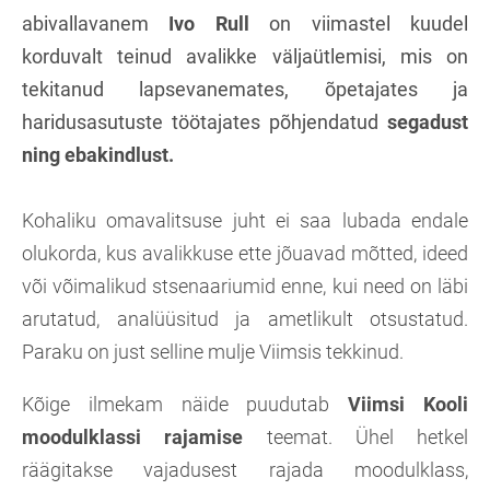
abivallavanem
Ivo Rull
on viimastel kuudel
korduvalt teinud avalikke väljaütlemisi, mis on
tekitanud lapsevanemates, õpetajates ja
haridusasutuste töötajates põhjendatud
segadust
ning ebakindlust.
Kohaliku omavalitsuse juht ei saa lubada endale
olukorda, kus avalikkuse ette jõuavad mõtted, ideed
või võimalikud stsenaariumid enne, kui need on läbi
arutatud, analüüsitud ja ametlikult otsustatud.
Paraku on just selline mulje Viimsis tekkinud.
Kõige ilmekam näide puudutab
Viimsi Kooli
moodulklassi rajamise
teemat. Ühel hetkel
räägitakse vajadusest rajada moodulklass,