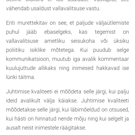
vähendab usaldust vallavalitsuse vastu.
Eriti murettekitav on see, et paljude väljaütlemiste
puhul jääb ebaselgeks, kas tegemist on
vallavalitsuse ametliku seisukoha või üksiku
poliitiku isiklike mõtetega. Kui puudub selge
kommunikatsioon, muutub iga avalik kommentaar
kuulujuttude allikaks ning inimesed hakkavad ise
lünki täitma.
Juhtimise kvaliteeti ei mõõdeta selle järgi, kui palju
ideid avalikult välja käiakse. Juhtimise kvaliteeti
mõõdetakse selle järgi, kui läbimõeldud on otsused,
kui hästi on hinnatud nende mõju ning kui selgelt ja
ausalt neist inimestele räägitakse.