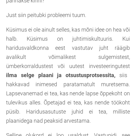
pannakse kinni?
Just siin peitubki probleemi tuum.
Küsimus ei ole ainult selles, kas mõni idee on hea või
halb. Küsimus on juhtimiskultuuris. Kui
haridusvaldkonna eest vastutav juht räägib
avalikult võimalikest sulgemistest,
ümberkorraldustest või uutest investeeringutest
ilma selge plaani ja otsustusprotsessita,
siis
hakkavad inimesed paratamatult muretsema.
Lapsevanemad ei tea, kas nende lapse õppekoht on
tulevikus alles. Õpetajad ei tea, kas nende töökoht
püsib. Haridusasutuste juhid ei tea, milliste
plaanidega nad peaksid arvestama.
Selline olukord ei loo usaldust. Vastupidi, see