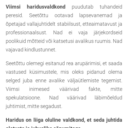
Viimsi haridusvaldkond
puudutab tuhandeid
peresid. Seetõttu ootavad lapsevanemad ja
õpetajad vallajuhtidelt stabiilsust, etteaimatavust ja
professionaalsust. Nad ei vaja järjekordseid
poolikuid mõtteid või katsetusi avalikus ruumis. Nad
vajavad kindlustunnet.
Seetõttu olemegi esitanud rea arupärimisi, et saada
vastused küsimustele, mis oleks pidanud olema
selged juba enne avalike väljaütlemiste tegemist.
Viimsi inimesed väärivad fakte, mitte
spekulatsioone. Nad väärivad läbimõeldud
juhtimist, mitte segadust.
Haridus on liiga oluline valdkond, et seda juhtida