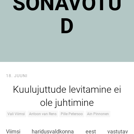
SÕNAVÕTU
D
18. JUUNI
Kuulujuttude levitamine ei
ole juhtimine
Vali Viimsi
Antoon van Rens
Pille Petersoo
Ain Pinnonen
Viimsi haridusvaldkonna eest vastutav