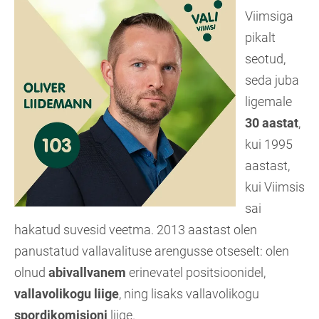
Viimsiga
pikalt
seotud,
seda juba
ligemale
30 aastat
,
kui 1995
aastast,
kui Viimsis
sai
hakatud suvesid veetma. 2013 aastast olen
panustatud vallavalituse arengusse otseselt: olen
olnud
abivallvanem
erinevatel positsioonidel,
vallavolikogu liige
, ning lisaks vallavolikogu
spordikomisjoni
liige.