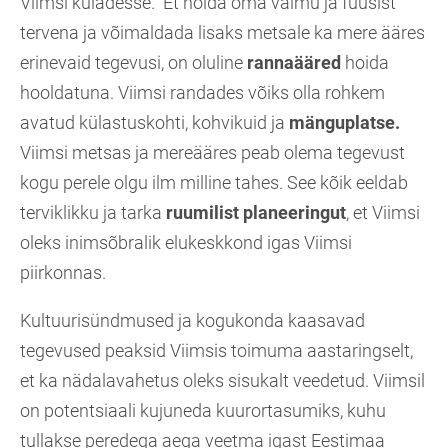
Viimsi küladesse. Et hoida oma vaimu ja füüsist
tervena ja võimaldada lisaks metsale ka mere ääres
erinevaid tegevusi, on oluline
rannaääred
hoida
hooldatuna. Viimsi randades võiks olla rohkem
avatud külastuskohti, kohvikuid ja
mänguplatse.
Viimsi metsas ja mereääres peab olema tegevust
kogu perele olgu ilm milline tahes. See kõik eeldab
terviklikku ja tarka
ruumilist planeeringut
, et Viimsi
oleks inimsõbralik elukeskkond igas Viimsi
piirkonnas.
Kultuurisündmused ja kogukonda kaasavad
tegevused peaksid Viimsis toimuma aastaringselt,
et ka nädalavahetus oleks sisukalt veedetud. Viimsil
on potentsiaali kujuneda kuurortasumiks, kuhu
tullakse peredega aega veetma igast Eestimaa