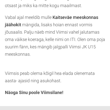
otsast ja miks ka mitte kogu maailmast.
Vabal ajal meeldib mulle
Kaitseväe meeskonnas
jäähokit
mängida, lisaks hoian ennast vormis
jõusaalis. Palju näeb mind Viimsi vahel jalutamas
oma väikse koeraga, kelle nimi on ITI. Olen oma poja
suurim fänn, kes mängib jalgpalli Viimsi JK U15
meeskonnas.
Viimsis peab olema kõigil hea elada olenemata
aasta- ajasid ning asukohast.
Näoga Sinu poole Viimsilane!