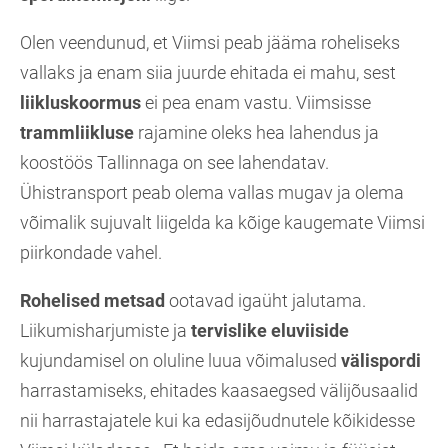
Olen veendunud, et Viimsi peab jääma roheliseks
vallaks ja enam siia juurde ehitada ei mahu, sest
liikluskoormus
ei pea enam vastu. Viimsisse
trammliikluse
rajamine oleks hea lahendus ja
koostöös Tallinnaga on see lahendatav.
Ühistransport peab olema vallas mugav ja olema
võimalik sujuvalt liigelda ka kõige kaugemate Viimsi
piirkondade vahel.
Rohelised metsad
ootavad igaüht jalutama.
Liikumisharjumiste ja
tervislike eluviiside
kujundamisel on oluline luua võimalused
välispordi
harrastamiseks, ehitades kaasaegsed välijõusaalid
nii harrastajatele kui ka edasijõudnutele kõikidesse