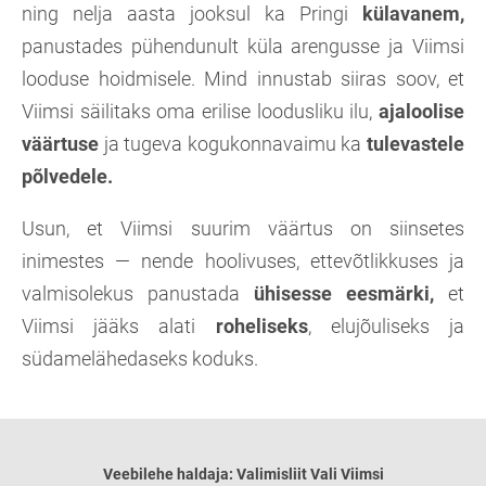
ning nelja aasta jooksul ka Pringi
külavanem,
panustades pühendunult küla arengusse ja Viimsi
looduse hoidmisele. Mind innustab siiras soov, et
Viimsi säilitaks oma erilise loodusliku ilu,
ajaloolise
väärtuse
ja tugeva kogukonnavaimu ka
tulevastele
põlvedele.
Usun, et Viimsi suurim väärtus on siinsetes
inimestes — nende hoolivuses, ettevõtlikkuses ja
valmisolekus panustada
ühisesse eesmärki,
et
Viimsi jääks alati
roheliseks
, elujõuliseks ja
südamelähedaseks koduks.
Veebilehe haldaja: Valimisliit Vali Viimsi