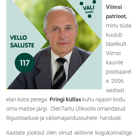
Viimsi
patrioot,
minu süda
kuulub
täielikult
Viimsi
kaunile
poolsaarel
e. 2006.
aastast
elan koos perega
Pringi küllas
kuhu rajasin kodu
oma maitse järgi. OlenTartu Ülikoolis omandatud
õigusteaduse ja välismajandussuhete hariduse.
Aastate jooksul olen olnud aktiivne kogukonnaliige