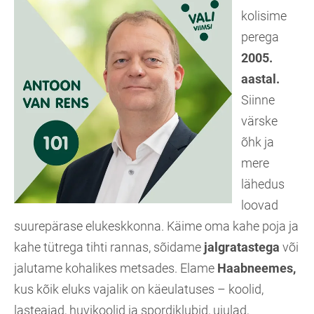
kolisime
perega
2005.
aastal.
Siinne
värske
õhk ja
mere
lähedus
loovad
suurepärase elukeskkonna. Käime oma kahe poja ja
kahe tütrega tihti rannas, sõidame
jalgratastega
või
jalutame kohalikes metsades. Elame
Haabneemes,
kus kõik eluks vajalik on käeulatuses – koolid,
lasteaiad, huvikoolid ja spordiklubid, ujulad,