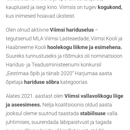
kauplused ja isegi kino. Viimsis on tugev
kogukond,
kus inimesed hoiavad üksteist.
Olen olnud aktiivne
Viimsi hariduselus
–
tegutsenud MLA Viimsi Lasteaedade, Viimsi Kooli ja
Haabneeme Kooli
hoolekogu liikme ja esimehena.
Suureks tunnustuseks ja rõõmuks oli nominatsioon
Haridus- ja Teadusministeeriumi konkursil
„Eestimaa õpib ja tänab 2020“ Harjumaa aasta
õpetaja
hariduse sõbra
kategoorias.
Alates 2021. aastast olen
Viimsi vallavolikogu liige
ja aseesimees.
Nelja koalitsioonis oldud aasta
jooksul oleme suutnud taastada
stabiilsuse
valla
juhtimises, suurendada läbipaistvust ja tagada