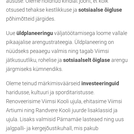
aususe. Oleme hoidnud kindlat joont, et kõik
otsused tehakse kestlikkuse ja
sotsiaalse õigluse
põhimõtteid järgides.
Uue
üldplaneeringu
väljatöötamisega loome vallale
pikaajalise arengustrateegia. Üldplaneering on
nüüdseks peaaegu valmis ning tagab Viimsi
jätkusuutliku, rohelise ja
sotsiaalselt õiglase
arengu
järgmiseks kümnendiks.
Oleme teinud märkimisväärseid
investeeringuid
haridusse, kultuuri ja sporditaristusse.
Renoveerisime Viimsi Kooli ujula, ehitasime Viimsi
Artiumi ning Randvere Kooli juurde lisaklassid ja
ujula. Lisaks valmisid Pärnamäe lasteaed ning uus
jalgpalli- ja kergejõustikuhall, mis pakub