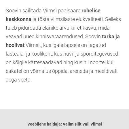
Soovin säilitada Viimsi poolsaare
rohelise
keskkonna
ja tõsta viimsilaste elukvaliteeti. Selleks
tuleb pidurdada elanike arvu kiiret kasvu, mida
veavad uued kinnisvaraarendused. Soovin
tarka ja
hoolivat
Viimsit, kus igale lapsele on tagatud
lasteaia- ja koolikoht, kus huvi- ja sporditegevused
on kõigile kättesaadavad ning kus nii noortel kui
eakatel on võimalus õppida, areneda ja meeldivalt
aega veeta.
Veebilehe haldaja: Valimisliit Vali Viimsi