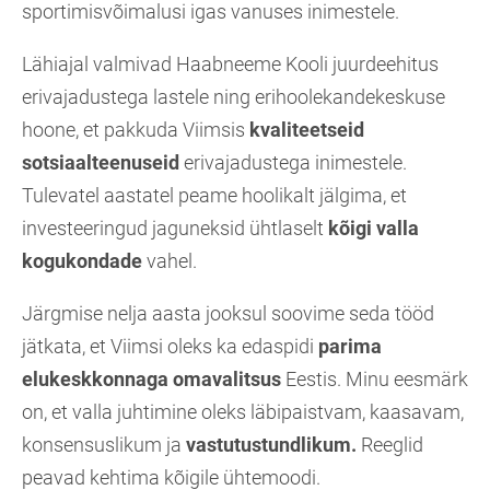
sportimisvõimalusi igas vanuses inimestele.
Lähiajal valmivad Haabneeme Kooli juurdeehitus
erivajadustega lastele ning erihoolekandekeskuse
hoone, et pakkuda Viimsis
kvaliteetseid
sotsiaalteenuseid
erivajadustega inimestele.
Tulevatel aastatel peame hoolikalt jälgima, et
investeeringud jaguneksid ühtlaselt
kõigi valla
kogukondade
vahel.
Järgmise nelja aasta jooksul soovime seda tööd
jätkata, et Viimsi oleks ka edaspidi
parima
elukeskkonnaga omavalitsus
Eestis. Minu eesmärk
on, et valla juhtimine oleks läbipaistvam, kaasavam,
konsensuslikum ja
vastutustundlikum.
Reeglid
peavad kehtima kõigile ühtemoodi.