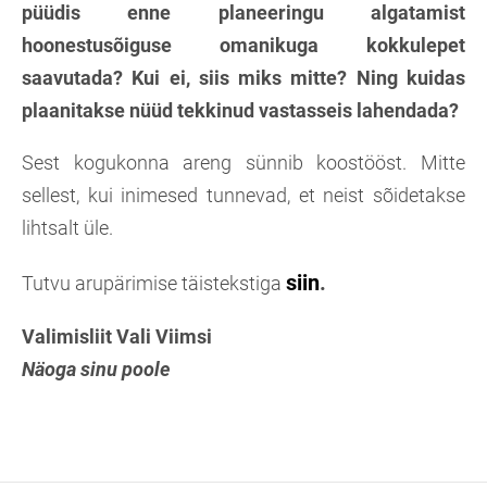
püüdis enne planeeringu algatamist
hoonestusõiguse omanikuga kokkulepet
saavutada? Kui ei, siis miks mitte? Ning kuidas
plaanitakse nüüd tekkinud vastasseis lahendada?
Sest kogukonna areng sünnib koostööst. Mitte
sellest, kui inimesed tunnevad, et neist sõidetakse
lihtsalt üle.
siin
.
Tutvu arupärimise täistekstiga
Valimisliit Vali Viimsi
Näoga sinu poole