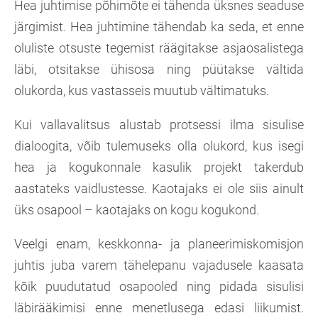
Hea juhtimise põhimõte ei tähenda üksnes seaduse
järgimist. Hea juhtimine tähendab ka seda, et enne
oluliste otsuste tegemist räägitakse asjaosalistega
läbi, otsitakse ühisosa ning püütakse vältida
olukorda, kus vastasseis muutub vältimatuks.
Kui vallavalitsus alustab protsessi ilma sisulise
dialoogita, võib tulemuseks olla olukord, kus isegi
hea ja kogukonnale kasulik projekt takerdub
aastateks vaidlustesse. Kaotajaks ei ole siis ainult
üks osapool – kaotajaks on kogu kogukond.
Veelgi enam, keskkonna- ja planeerimiskomisjon
juhtis juba varem tähelepanu vajadusele kaasata
kõik puudutatud osapooled ning pidada sisulisi
läbirääkimisi enne menetlusega edasi liikumist.