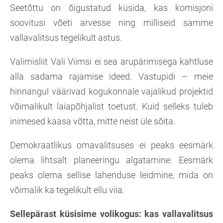
Seetõttu on õigustatud küsida, kas komisjoni
soovitusi võeti arvesse ning milliseid samme
vallavalitsus tegelikult astus.
Valimisliit Vali Viimsi ei sea arupärimisega kahtluse
alla sadama rajamise ideed. Vastupidi – meie
hinnangul väärivad kogukonnale vajalikud projektid
võimalikult laiapõhjalist toetust. Kuid selleks tuleb
inimesed kaasa võtta, mitte neist üle sõita.
Demokraatlikus omavalitsuses ei peaks eesmärk
olema lihtsalt planeeringu algatamine. Eesmärk
peaks olema sellise lahenduse leidmine, mida on
võimalik ka tegelikult ellu viia.
Sellepärast küsisime volikogus: kas vallavalitsus