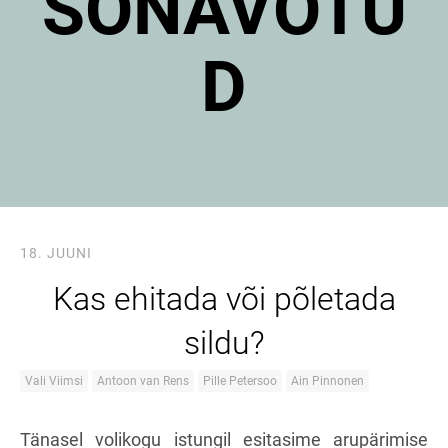
SÕNAVÕTU
D
18. JUUNI
Kas ehitada või põletada
sildu?
Vali Viimsi
Antoon van Rens
Pille Petersoo
Ain Pinnonen
Tänasel volikogu istungil esitasime arupärimise