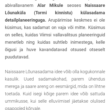
abivallavanem
Alar Mikule
seoses
Naissaare
Lõunaküla (Tormi kinnistu) külasadama
detailplaneeringuga.
Arupärimise keskmes ei ole
küsimus, kas sadamat on vaja või mitte. Küsimus
on selles, kuidas Viimsi vallavalitsus planeeringuid
menetleb ning kuidas suhtleb inimestega, kelle
õigusi ja huve kavandatavad otsused otseselt
puudutavad.
Naissaare Lõunasadama idee võib olla kogukonnale
kasulik. Uued sadamakohad, parem ühendus
merega ja saare areng on eesmärgid, mida on lihtne
toetada. Kuid isegi kõige parem idee võib sattuda
ummikusse, kui selle elluviimisel jäetakse olulised
osapooled kõrvale.