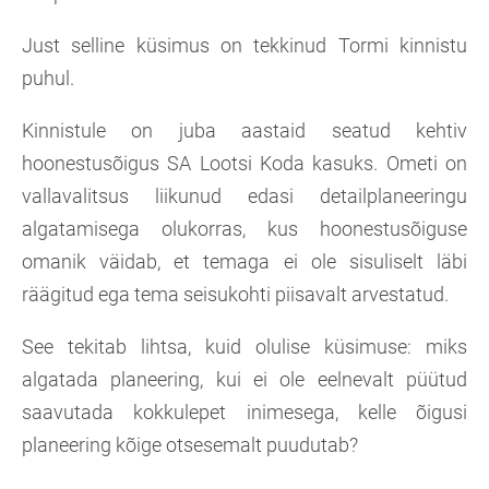
Just selline küsimus on tekkinud Tormi kinnistu
puhul.
Kinnistule on juba aastaid seatud kehtiv
hoonestusõigus SA Lootsi Koda kasuks. Ometi on
vallavalitsus liikunud edasi detailplaneeringu
algatamisega olukorras, kus hoonestusõiguse
omanik väidab, et temaga ei ole sisuliselt läbi
räägitud ega tema seisukohti piisavalt arvestatud.
See tekitab lihtsa, kuid olulise küsimuse: miks
algatada planeering, kui ei ole eelnevalt püütud
saavutada kokkulepet inimesega, kelle õigusi
planeering kõige otsesemalt puudutab?