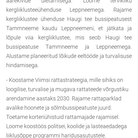
äärekivide ületamisega. Loome tervikliku
kergliiklusteeühenduse Leppneemega. Rajame
kergliiklustee ühenduse Haugi tee bussipeatusest
Tammneeme kaudu Leppneemeni, et jätkata ja
lõpule viia kergliiklustee, mis seob Haugi tee
bussipeatuse Tammneeme ja Leppneemega.
Alustame planeeritud lõikude eeltööde ja turvalisuse
hindamisega.
- Koostame Viimsi rattastrateegia, mille sihiks on
loogilise, turvalise ja mugava rattateede võrgustiku
arendamine aastaks 2030. Rajame rattaparklad
avalike hoonete ja sõlmbussipeatuste juurd.
Toetame korteriühistuid rattamajade rajamisel.
Loome koostöös politsei, koolide ja lasteaedadega
liiklusõppe programmi haridusasutustele.