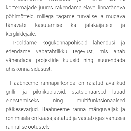
kortermajade juures rakendame elava linnatänava
põhimõtteid, millega tagame turvalise ja mugava
tänavate kasutamise ka jalakäijatele ja
kergliiklejaile.
- Pooldame kogukonnapõhiseid lahendusi ja
edendame vabatahtlikku tegevust, mis aitab
vähendada projektide kulusid ning suurendada
ühiskonna sidusust.
- Haabneeme rannapiirkonda on rajatud avalikud
grilli- ja piknikuplatsid, statsionaarsed lauad
einestamiseks ning multifunktsionaalsed
päikesevarjud. Haabneeme ranna mänguvaljak ja
ronimisala on kaasajastatud ja vastab igas vanuses
rannalise ootustele.