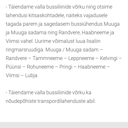
- Täiendame valla bussiliinide võrku ning otsime
lahendusi kitsaskohtadele, näiteks vajadusele
tagada parem ja sagedasem bussiühendus Muuga
ja Muuga sadama ning Randvere, Haabneeme ja
Viimsi vahel. Uurime võimalust luua lisaliin
ringmarsruudiga: Muuga / Muuga sadam –
Randvere – Tammneeme – Leppneeme – Kelvingi –
Püünsi – Rohuneeme – Pringi – Haabneeme –
Viimsi – Lubja.
- Täiendame valla bussiliinide võrku ka
nõudepõhiste transpordilahenduste abil.