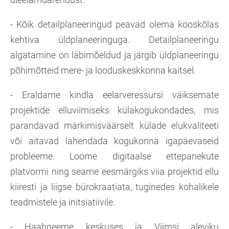
- Kõik detailplaneeringud peavad olema kooskõlas
kehtiva üldplaneeringuga. Detailplaneeringu
algatamine on läbimõeldud ja järgib üldplaneeringu
põhimõtteid mere- ja looduskeskkonna kaitsel.
- Eraldame kindla eelarveressursi väiksemate
projektide elluviimiseks külakogukondades, mis
parandavad märkimisväärselt külade elukvaliteeti
või aitavad lahendada kogukonna igapäevaseid
probleeme. Loome digitaalse ettepanekute
platvormi ning seame eesmärgiks viia projektid ellu
kiiresti ja liigse bürokraatiata, tuginedes kohalikele
teadmistele ja initsiatiivile.
- Haabneeme keskuses ja Viimsi aleviku