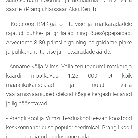
saartel (Prangli, Naissaar, Aksi, Keri jt)
- Koostöös RMK-ga on tervise ja matkaradadele
rajatud puhke- ja grillialad ning õuesõppepaigad.
Arvestame 8-80 printsiibiga ning paigaldame pinke
ja puhkekohti tervise ja metsaradade äärde.
- Anname välja Viimsi Valla territooriumi matkaraja
kaardi mõõtkavas 1:25 000, et kõik
maastikukaitsealad ja muud valla
vaatamisväärsused oleksid kõigile kergesti leitavad
ja ligipääsetavad.
- Prangli Kool ja Viimsi Teaduskool teevad koostööd
keskkonnahariduse populariseerimisel. Prangli kooli
juurde on rajatud loodusõppe rada.