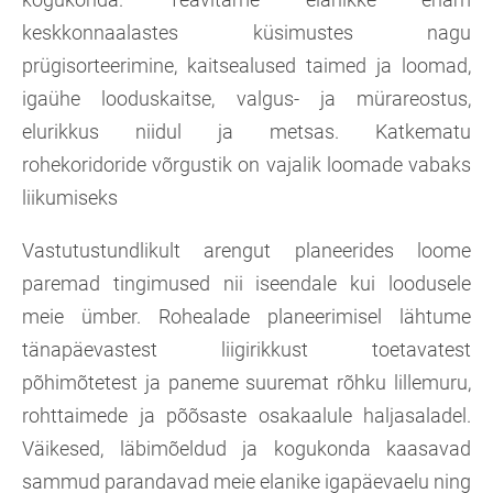
keskkonnaalastes küsimustes nagu
prügisorteerimine, kaitsealused taimed ja loomad,
igaühe looduskaitse, valgus- ja mürareostus,
elurikkus niidul ja metsas. Katkematu
rohekoridoride võrgustik on vajalik loomade vabaks
liikumiseks
Vastutustundlikult arengut planeerides loome
paremad tingimused nii iseendale kui loodusele
meie ümber. Rohealade planeerimisel lähtume
tänapäevastest liigirikkust toetavatest
põhimõtetest ja paneme suuremat rõhku lillemuru,
rohttaimede ja põõsaste osakaalule haljasaladel.
Väikesed, läbimõeldud ja kogukonda kaasavad
sammud parandavad meie elanike igapäevaelu ning