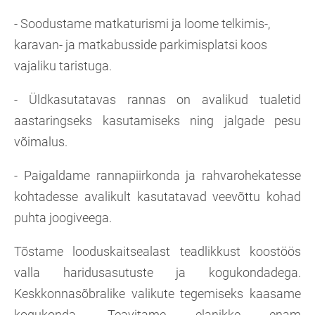
- Soodustame matkaturismi ja loome telkimis-,
karavan- ja matkabusside parkimisplatsi koos
vajaliku taristuga.
- Üldkasutatavas rannas on avalikud tualetid
aastaringseks kasutamiseks ning jalgade pesu
võimalus.
- Paigaldame rannapiirkonda ja rahvarohekatesse
kohtadesse avalikult kasutatavad veevõttu kohad
puhta joogiveega.
Tõstame looduskaitsealast teadlikkust koostöös
valla haridusasutuste ja kogukondadega.
Keskkonnasõbralike valikute tegemiseks kaasame
kogukonda. Teavitame elanikke enam