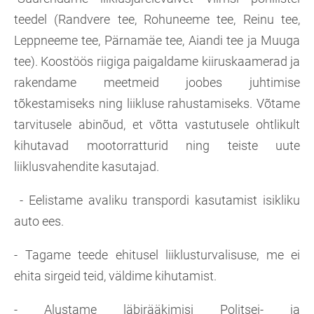
teedel (Randvere tee, Rohuneeme tee, Reinu tee,
Leppneeme tee, Pärnamäe tee, Aiandi tee ja Muuga
tee). Koostöös riigiga paigaldame kiiruskaamerad ja
rakendame meetmeid joobes juhtimise
tõkestamiseks ning liikluse rahustamiseks. Võtame
tarvitusele abinõud, et võtta vastutusele ohtlikult
kihutavad mootorratturid ning teiste uute
liiklusvahendite kasutajad.
- Eelistame avaliku transpordi kasutamist isikliku
auto ees.
- Tagame teede ehitusel liiklusturvalisuse, me ei
ehita sirgeid teid, väldime kihutamist.
- Alustame läbirääkimisi Politsei- ja