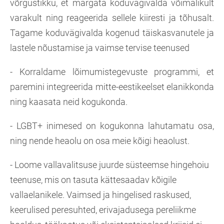
võrgustikku, et märgata koduvägivalda võimalikult
varakult ning reageerida sellele kiiresti ja tõhusalt.
Tagame koduvägivalda kogenud täiskasvanutele ja
lastele nõustamise ja vaimse tervise teenused
- Korraldame lõimumistegevuste programmi, et
paremini integreerida mitte-eestikeelset elanikkonda
ning kaasata neid kogukonda.
- LGBT+ inimesed on kogukonna lahutamatu osa,
ning nende heaolu on osa meie kõigi heaolust.
- Loome vallavalitsuse juurde süsteemse hingehoiu
teenuse, mis on tasuta kättesaadav kõigile
vallaelanikele. Vaimsed ja hingelised raskused,
keerulised peresuhted, erivajadusega pereliikme