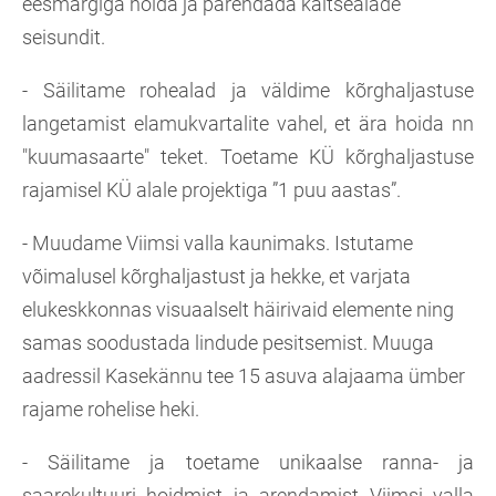
eesmärgiga hoida ja parendada kaitsealade
seisundit.
- Säilitame rohealad ja väldime kõrghaljastuse
langetamist elamukvartalite vahel, et ära hoida nn
"kuumasaarte" teket. Toetame KÜ kõrghaljastuse
rajamisel KÜ alale projektiga ”1 puu aastas”.
- Muudame Viimsi valla kaunimaks. Istutame
võimalusel kõrghaljastust ja hekke, et varjata
elukeskkonnas visuaalselt häirivaid elemente ning
samas soodustada lindude pesitsemist. Muuga
aadressil Kasekännu tee 15 asuva alajaama ümber
rajame rohelise heki.
- Säilitame ja toetame unikaalse ranna- ja
saarekultuuri hoidmist ja arendamist Viimsi valla