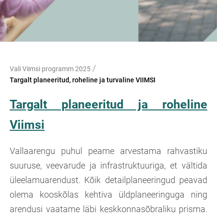
/
Vali Viimsi programm 2025
Targalt planeeritud, roheline ja turvaline VIIMSI
Targalt planeeritud ja roheline
Viimsi
Vallaarengu puhul peame arvestama rahvastiku
suuruse, veevarude ja infrastruktuuriga, et vältida
üleelamuarendust. Kõik detailplaneeringud peavad
olema kooskõlas kehtiva üldplaneeringuga ning
arendusi vaatame läbi keskkonnasõbraliku prisma.