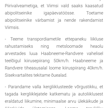
Piirivalveametiga, et Viimsi vald saaks kaasatud
abipolitseinike igapäevatöösse. Toetame
abipolitseinike värbamist ja nende rakendamist
Viimsis.
- Teeme transpordiametile ettepaneku liikluse
rahustamiseks ning metsloomade heaolu
arvestades luua Haabneeme-Randvere vahelisel
teelõigul kiirusepiirang 50km/h. Haabneeme ja
Randvere tiheasusalal loome kiiruspiirang 40km/h.
Sisekvartalites tekitame õuealad.
- Parandame valla kergliiklusteede võrgustikku, et
tagada kergliiklejatele katkematu ja autoliiklusest
eraldatud liikumine, minimaalse arvu ülekäikude ja