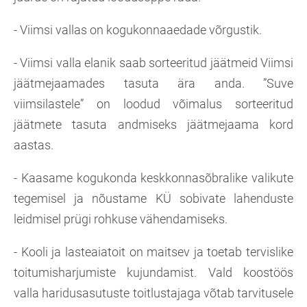
- Viimsi vallas on kogukonnaaedade võrgustik.
- Viimsi valla elanik saab sorteeritud jäätmeid Viimsi
jäätmejaamades tasuta ära anda. ”Suve
viimsilastele” on loodud võimalus sorteeritud
jäätmete tasuta andmiseks jäätmejaama kord
aastas.
- Kaasame kogukonda keskkonnasõbralike valikute
tegemisel ja nõustame KÜ sobivate lahenduste
leidmisel prügi rohkuse vähendamiseks.
- Kooli ja lasteaiatoit on maitsev ja toetab tervislike
toitumisharjumiste kujundamist. Vald koostöös
valla haridusasutuste toitlustajaga võtab tarvitusele