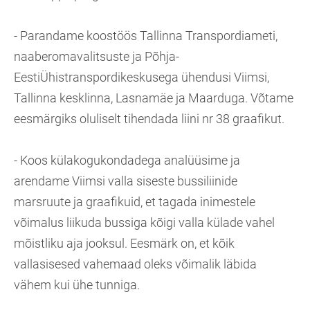
- Parandame koostöös Tallinna Transpordiameti,
naaberomavalitsuste ja Põhja-
EestiÜhistranspordikeskusega ühendusi Viimsi,
Tallinna kesklinna, Lasnamäe ja Maarduga. Võtame
eesmärgiks oluliselt tihendada liini nr 38 graafikut.
- Koos külakogukondadega analüüsime ja
arendame Viimsi valla siseste bussiliinide
marsruute ja graafikuid, et tagada inimestele
võimalus liikuda bussiga kõigi valla külade vahel
mõistliku aja jooksul. Eesmärk on, et kõik
vallasisesed vahemaad oleks võimalik läbida
vähem kui ühe tunniga.