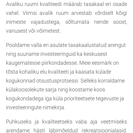
Avaliku ruumi kvaliteedi määrab tasakaal eri osade
vahel. Viimsi avalik ruum arvestab võrdselt kõigi
inimeste vajadustega, sõltumata nende soost,
vanusest või võimetest.
Pooldame valla eri asulate tasakaalustatud arengut
ning suuname investeeringuid ka keskusest
kaugematesse piirkondadesse. Meie eesmärk on
tõsta kohaliku elu kvaliteeti ja kaasata külade
kogukonnad otsustusprotsessi. Selleks korraldame
külakoosolekute sarja ning koostame koos
kogukondadega iga küla prioriteetsete tegevuste ja
investeeringute nimekirja.
Puhkuseks ja kvaliteetseks vaba aja veetmiseks
arendame hästi läbimõeldud rekreatsioonialasid.