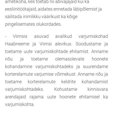
ametikoha, kes toetab nii abivajajaid kui ka
eesliinitöötajaid, aidates ennetada läbipõlemist ja
säilitada inimlikku väärikust ka kõige
pingelisemates olukordades.
- Viimsis asuvad avalikud varjumiskohad
Haabneeme ja Viimsi alevikus. Soodustame ja
toetame uute varjumiskohtade ehitamist. Anname
nõu ja toetame olemasolevate hoonete
kohandamine varjumiskohtadeks ja suurendame
korterelamute varjumise võimekust. Anname nõu ja
toetame korterelamute keldrite kohandamist
varjumiskohtadeks. Kohustame kinnisvara
arendajaid rajama uute hoonete ehitamisel ka
varjumiskohta.