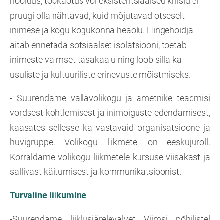
hooldus, töökaotus või eksistentsiaalsed kriisid ei
pruugi olla nähtavad, kuid mõjutavad otseselt
inimese ja kogu kogukonna heaolu. Hingehoidja
aitab ennetada sotsiaalset isolatsiooni, toetab
inimeste vaimset tasakaalu ning loob silla ka
usuliste ja kultuuriliste erinevuste mõistmiseks.
- Suurendame vallavolikogu ja ametnike teadmisi
võrdsest kohtlemisest ja inimõiguste edendamisest,
kaasates sellesse ka vastavaid organisatsioone ja
huvigruppe. Volikogu liikmetel on eeskujuroll.
Korraldame volikogu liikmetele kursuse viisakast ja
sallivast käitumisest ja kommunikatsioonist.
Turvaline liikumine
-Suurendame liiklusjärelevalvet Viimsi põhilistel