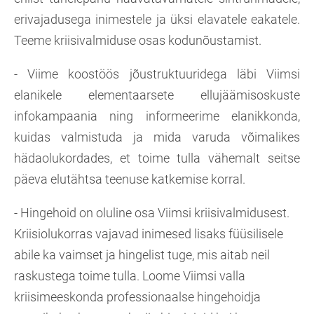
erivajadusega inimestele ja üksi elavatele eakatele.
Teeme kriisivalmiduse osas kodunõustamist.
- Viime koostöös jõustruktuuridega läbi Viimsi
elanikele elementaarsete ellujäämisoskuste
infokampaania ning informeerime elanikkonda,
kuidas valmistuda ja mida varuda võimalikes
hädaolukordades, et toime tulla vähemalt seitse
päeva elutähtsa teenuse katkemise korral.
- Hingehoid on oluline osa Viimsi kriisivalmidusest.
Kriisiolukorras vajavad inimesed lisaks füüsilisele
abile ka vaimset ja hingelist tuge, mis aitab neil
raskustega toime tulla. Loome Viimsi valla
kriisimeeskonda professionaalse hingehoidja