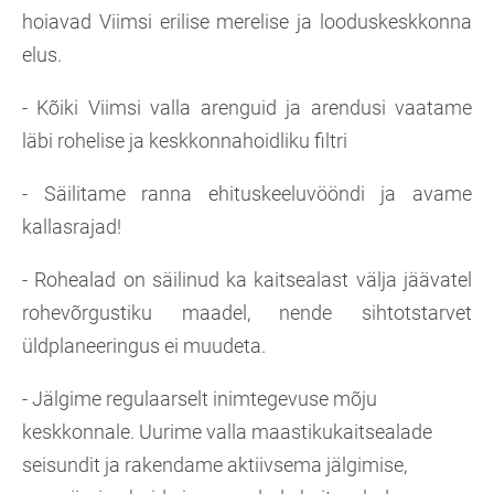
hoiavad Viimsi erilise merelise ja looduskeskkonna
elus.
- Kõiki Viimsi valla arenguid ja arendusi vaatame
läbi rohelise ja keskkonnahoidliku filtri
- Säilitame ranna ehituskeeluvööndi ja avame
kallasrajad!
- Rohealad on säilinud ka kaitsealast välja jäävatel
rohevõrgustiku maadel, nende sihtotstarvet
üldplaneeringus ei muudeta.
- Jälgime regulaarselt inimtegevuse mõju
keskkonnale. Uurime valla maastikukaitsealade
seisundit ja rakendame aktiivsema jälgimise,