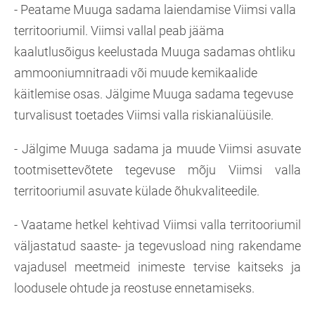
- Peatame Muuga sadama laiendamise Viimsi valla
territooriumil. Viimsi vallal peab jääma
kaalutlusõigus keelustada Muuga sadamas ohtliku
ammooniumnitraadi või muude kemikaalide
käitlemise osas. Jälgime Muuga sadama tegevuse
turvalisust toetades Viimsi valla riskianalüüsile.
- Jälgime Muuga sadama ja muude Viimsi asuvate
tootmisettevõtete tegevuse mõju Viimsi valla
territooriumil asuvate külade õhukvaliteedile.
- Vaatame hetkel kehtivad Viimsi valla territooriumil
väljastatud saaste- ja tegevusload ning rakendame
vajadusel meetmeid inimeste tervise kaitseks ja
loodusele ohtude ja reostuse ennetamiseks.