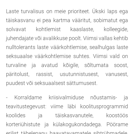
Laste turvalisus on meie prioriteet. Ükski laps ega
täiskasvanu ei pea kartma vääritut, sobimatut ega
solvavat kohtlemist kaaslaste, kolleegide,
juhendajate või avalikkuse poolt. Viimsi vallas kehtib
nulltolerants laste väärkohtlemise, sealhulgas laste
seksuaalse väärkohtlemise suhtes. Viimsi vald on
turvaline ja avatud kõigile, sõltumata soost,
päritolust, rassist, usutunnistusest, vanusest,
puudest või seksuaalsest sättumusest.
- Korraldame kriisivalmiduse nõustamis- ja
teavitustegevust: viime läbi koolitusprogrammid
koolides ja täiskasvanutele, koostöös
korteriühistute ja külakogukondadega. Pöörame
erilist tähelepanu haavatavamatele sihtrühmadele,