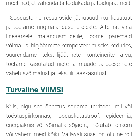
meetmed, et vähendada toidukadu ja toidujäätmeid
- Soodustame ressursside jätkusuutlikku kasutust
ja toetame ringmajanduse projekte. Alternatiivina
lineaarsele majandusmudelile, loome paremaid
võimalusi biojäätmete komposteerimiseks kodudes,
suurendame tekstiilijäätmete konteinerite arvu,
toetame kasutatud riiete ja muude tarbeesemete
vahetusvõimalust ja tekstiili taaskasutust.
Turvaline VIIMSI
Kriis, olgu see õnnetus sadama territooriumil või
tööstuspiirkonnas, looduskatastroof, epideemia,
energiakriis või võimalik sõjaoht, mõjutab rohkem
või vähem meid kõiki. Vallavalitsusel on oluline roll