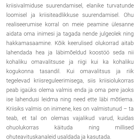
kriisivalmiduse suurendamisel, elanike turvatunde
loomisel ja kriisiteadlikkuse suurendamisel. Ohu
realiseerumise korral on meie peamine ülesanne
aidata oma inimesi ja tagada nende julgeolek ning
hakkamasaamine. Kõik keerulised olukorrad aitab
lahendada hea ja läbimõeldud koostöö seda nii
kohaliku omavalitsuse ja riigi kui ka kohaliku
kogukonna tasandil. Kui omavalitsus ja riik
tegelevad kriisreguleerimisega, siis kriisiolukorras
peab igaüks olema valmis enda ja oma pere jaoks
ise lahendusi leidma ning need ette läbi mõtlema.
Kriisiks valmis on inimene, kes on valmistunud – ta
teab, et tal on olemas vajalikud varud, kuidas
ohuolukorras käituda ning millised
ohuteavituskanaleid usaldada ja kasutada.