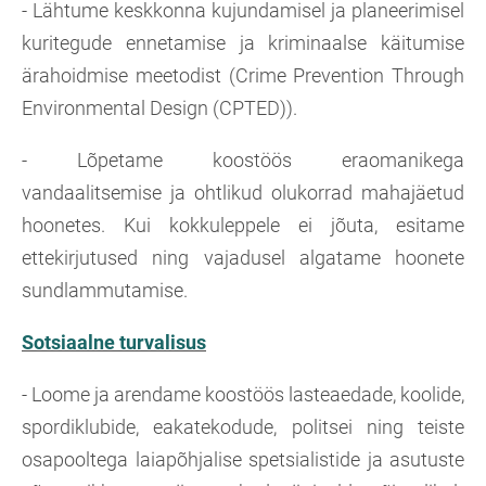
- Lähtume keskkonna kujundamisel ja planeerimisel
kuritegude ennetamise ja kriminaalse käitumise
ärahoidmise meetodist (Crime Prevention Through
Environmental Design (CPTED)).
- Lõpetame koostöös eraomanikega
vandaalitsemise ja ohtlikud olukorrad mahajäetud
hoonetes. Kui kokkuleppele ei jõuta, esitame
ettekirjutused ning vajadusel algatame hoonete
sundlammutamise.
Sotsiaalne turvalisus
- Loome ja arendame koostöös lasteaedade, koolide,
spordiklubide, eakatekodude, politsei ning teiste
osapooltega laiapõhjalise spetsialistide ja asutuste