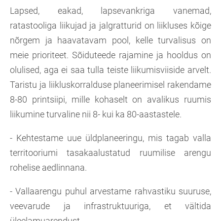
Lapsed, eakad, lapsevankriga vanemad,
ratastooliga liikujad ja jalgratturid on liikluses kõige
nõrgem ja haavatavam pool, kelle turvalisus on
meie prioriteet. Sõiduteede rajamine ja hooldus on
olulised, aga ei saa tulla teiste liikumisviiside arvelt.
Taristu ja liikluskorralduse planeerimisel rakendame
8-80 printsiipi, mille kohaselt on avalikus ruumis
liikumine turvaline nii 8- kui ka 80-aastastele.
- Kehtestame uue üldplaneeringu, mis tagab valla
territooriumi tasakaalustatud ruumilise arengu
rohelise aedlinnana.
- Vallaarengu puhul arvestame rahvastiku suuruse,
veevarude ja infrastruktuuriga, et vältida
üleelamuarendust.