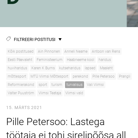
FILTREERI POSTITUSI
Kõik postitused
Ain Pinnonen
Anneli Neame
Antoon van Rens
Eesti Päevaleht
Feministeerium
Haabneeme kool
haridus
huviharidus
Karen K Burns
kutseharidus
lapsed
Maaleht
mõttesport
MTÜ Viimsi Mõttesport
perekond
Pille Petersoo
Prangli
Reformierakond
sport
turism
turvalisus
Vali Viimsi
Valter Puuström
Viimsi Teataja
Viimsi vald
15. MÄRTS 2021
Pille Petersoo: Lastega
töötaja ei tohi sirelipõõsa all