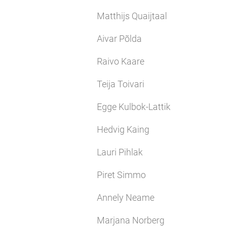
Matthijs Quaijtaal
Aivar Põlda
Raivo Kaare
Teija Toivari
Egge Kulbok-Lattik
Hedvig Kaing
Lauri Pihlak
Piret Simmo
Annely Neame
Marjana Norberg