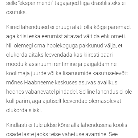
selle “eksperimendi” tagajärjed liiga drastilisteks ei
osutuks.
Kiired lahendused ei pruugi alati olla kõige paremad,
aga kriisi eskaleerumist aitavad vältida ehk ometi.
Nii olemegi oma hoolekoguga pakkunud välja, et
olukorda aitaks leevendada kas kiiresti paari
moodulklassiruumi rentimine ja paigaldamine
koolimaja juurde või ka lisaruumide kasutuselevõtt
mõnes Haabneeme keskuses asuvas avalikus
hoones vabanevatel pindadel. Selline lahendus ei ole
küll parim, aga ajutiselt leevendab olemasolevat
olukorda siiski.
Kindlasti ei tule üldse kõne alla lahendusena koolis
osade laste jaoks teise vahetuse avamine. See