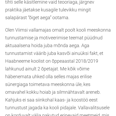
tihti selle käsitlemine vaid teooriaga, järgnev
praktika jäetakse kusagile tulevikku mingit
salapärast “õiget aega” ootama.
Olen Viimsi vallamajas omalt poolt kooli meeskonna
tunnustamise ja motiveerimise teemat püüdnud
aktuaalsena hoida juba mõnda aega. Aga
tunnustamist väärib juba kasvõi ainuüksi fakt, et
Haabneeme koolist on õppeaastal 2018/2019
lahkunud ainult 2 õpetajat. Me kõik võime
häbenemata uhked olla selles majas erilise
sünergiaga toimetava meeskonna üle, kes
omavahel kokku hoiab ja silmnähtavalt areneb.
Kahjuks ei saa siinkohal kaas- ja koostöö eest
tunnustust jagada ka kooli pidajale. Vallavalitsusele
on korduvalt välja pakutud erinevaid meetmeid, mis