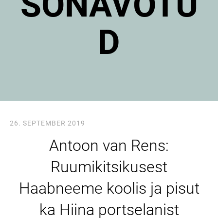
SÕNAVÕTU
D
26. SEPTEMBER 2019
Antoon van Rens:
Ruumikitsikusest
Haabneeme koolis ja pisut
ka Hiina portselanist