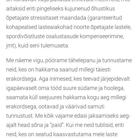
aitaksid eriti pingeliseks kujunenud õhustikus
õpetajate stressitaset maandada (garanteeritud
kohapealsed lasteaiakohad noorte õpetajate lastele,
spordivõistluste osalustasude kompenseerimine,
jmt), kuid seni tulemuseta.
Me näeme vigu, pöörame tähelepanu ja tunnustame
neid, kes on hakkama saanud millegi täiesti
erakordsega. Aga inimesed, kes teevad järjepidevalt
igapäevaselt oma tööd suure südame ja hoolega,
saamata küll seejuures hakkama kogu aeg millegi
erakordsega, ootavad ja väärivad samuti
tunnustust. Me kõik vajame edasi jaksamiseks aeg-
ajalt head sõna ja “paid”. Kui me neid tublisid, eriti
neid, kes on seatud kaasvastutama meie laste