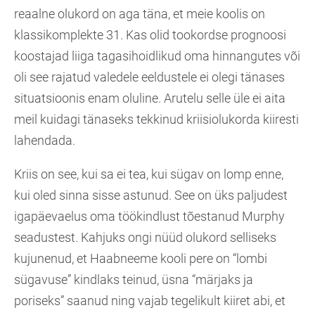
reaalne olukord on aga täna, et meie koolis on
klassikomplekte 31. Kas olid tookordse prognoosi
koostajad liiga tagasihoidlikud oma hinnangutes või
oli see rajatud valedele eeldustele ei olegi tänases
situatsioonis enam oluline. Arutelu selle üle ei aita
meil kuidagi tänaseks tekkinud kriisiolukorda kiiresti
lahendada.
Kriis on see, kui sa ei tea, kui sügav on lomp enne,
kui oled sinna sisse astunud. See on üks paljudest
igapäevaelus oma töökindlust tõestanud Murphy
seadustest. Kahjuks ongi nüüd olukord selliseks
kujunenud, et Haabneeme kooli pere on “lombi
sügavuse” kindlaks teinud, üsna “märjaks ja
poriseks” saanud ning vajab tegelikult kiiret abi, et