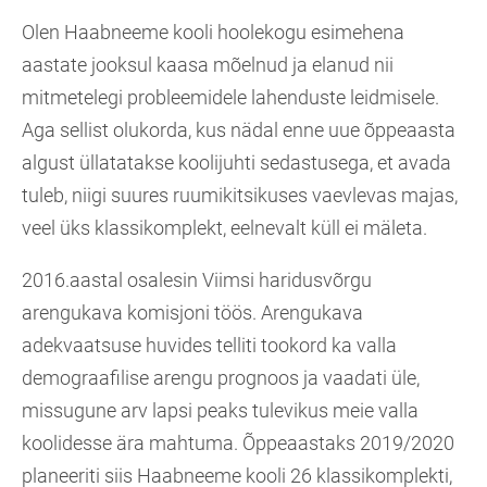
Olen Haabneeme kooli hoolekogu esimehena
aastate jooksul kaasa mõelnud ja elanud nii
mitmetelegi probleemidele lahenduste leidmisele.
Aga sellist olukorda, kus nädal enne uue õppeaasta
algust üllatatakse koolijuhti sedastusega, et avada
tuleb, niigi suures ruumikitsikuses vaevlevas majas,
veel üks klassikomplekt, eelnevalt küll ei mäleta.
2016.aastal osalesin Viimsi haridusvõrgu
arengukava komisjoni töös. Arengukava
adekvaatsuse huvides telliti tookord ka valla
demograafilise arengu prognoos ja vaadati üle,
missugune arv lapsi peaks tulevikus meie valla
koolidesse ära mahtuma. Õppeaastaks 2019/2020
planeeriti siis Haabneeme kooli 26 klassikomplekti,