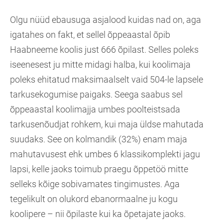
Olgu nüüd ebausuga asjalood kuidas nad on, aga
igatahes on fakt, et sellel õppeaastal õpib
Haabneeme koolis just 666 õpilast. Selles poleks
iseenesest ju mitte midagi halba, kui koolimaja
poleks ehitatud maksimaalselt vaid 504-le lapsele
tarkusekogumise paigaks. Seega saabus sel
õppeaastal koolimajja umbes poolteistsada
tarkusenõudjat rohkem, kui maja üldse mahutada
suudaks. See on kolmandik (32%) enam maja
mahutavusest ehk umbes 6 klassikomplekti jagu
lapsi, kelle jaoks toimub praegu õppetöö mitte
selleks kõige sobivamates tingimustes. Aga
tegelikult on olukord ebanormaalne ju kogu
koolipere – nii õpilaste kui ka õpetajate jaoks.