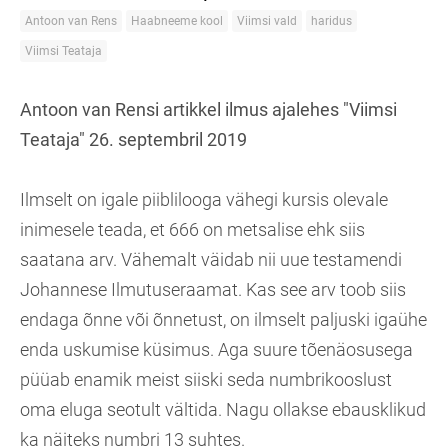
Antoon van Rens
Haabneeme kool
Viimsi vald
haridus
Viimsi Teataja
Antoon van Rensi artikkel ilmus ajalehes "Viimsi
Teataja" 26. septembril 2019
Ilmselt on igale piiblilooga vähegi kursis olevale
inimesele teada, et 666 on metsalise ehk siis
saatana arv. Vähemalt väidab nii uue testamendi
Johannese Ilmutuseraamat. Kas see arv toob siis
endaga õnne või õnnetust, on ilmselt paljuski igaühe
enda uskumise küsimus. Aga suure tõenäosusega
püüab enamik meist siiski seda numbrikooslust
oma eluga seotult vältida. Nagu ollakse ebausklikud
ka näiteks numbri 13 suhtes.