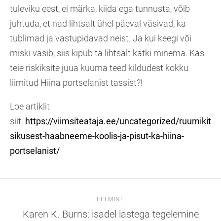
tuleviku eest, ei märka, kiida ega tunnusta, võib
juhtuda, et nad lihtsalt ühel päeval väsivad, ka
tublimad ja vastupidavad neist. Ja kui keegi või
miski väsib, siis kipub ta lihtsalt katki minema. Kas
teie riskiksite juua kuuma teed kildudest kokku
liimitud Hiina portselanist tassist?!
Loe artiklit
siit:
https://viimsiteataja.ee/uncategorized/ruumikit
sikusest-haabneeme-koolis-ja-pisut-ka-hiina-
portselanist/
EELMINE
Karen K. Burns: isadel lastega tegelemine