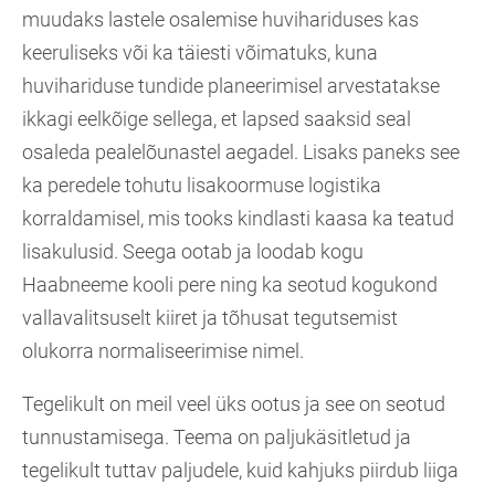
muudaks lastele osalemise huvihariduses kas
keeruliseks või ka täiesti võimatuks, kuna
huvihariduse tundide planeerimisel arvestatakse
ikkagi eelkõige sellega, et lapsed saaksid seal
osaleda pealelõunastel aegadel. Lisaks paneks see
ka peredele tohutu lisakoormuse logistika
korraldamisel, mis tooks kindlasti kaasa ka teatud
lisakulusid. Seega ootab ja loodab kogu
Haabneeme kooli pere ning ka seotud kogukond
vallavalitsuselt kiiret ja tõhusat tegutsemist
olukorra normaliseerimise nimel.
Tegelikult on meil veel üks ootus ja see on seotud
tunnustamisega. Teema on paljukäsitletud ja
tegelikult tuttav paljudele, kuid kahjuks piirdub liiga